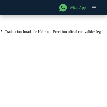
Saltar
al
WhatsApp
Menú
contenido
📄 Traducción Jurada de Hebreo – Precisión oficial con validez legal