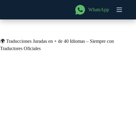
Saltar
al
WhatsApp
Menú
contenido
🌍 Traducciones Juradas en + de 40 Idiomas – Siempre con
Traductores Oficiales