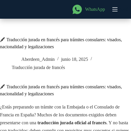
Saltar
al
WhatsApp
Menú
contenido
🖋️ Traducción jurada en francés para trámites consulares: visados,
nacionalidad y legalizaciones
Aberdeen_Admin
junio 18, 2025
Traducción jurada de francés
🖋️ Traducción jurada en francés para trámites consulares: visados,
nacionalidad y legalizaciones
¿Estás preparando un trámite con la Embajada o el Consulado de
Francia en España? Muchos de los documentos exigidos deben
presentarse con una
traducción jurada oficial al francés
. Y no basta
con traducirlos: deben cumplir con requisitos muy concretos si quieres