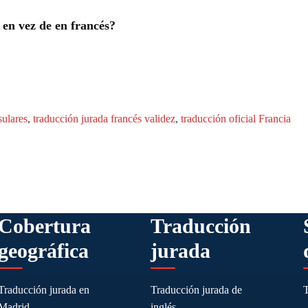
 en vez de en francés?
sulares
, 
traducción jurada francés validez
, 
traducción oficial Francia
Cobertura
Traducción
geográfica
jurada
Traducción jurada en
Traducción jurada de
Madrid
inglés