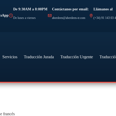
De 9:30AM a 8:00PM
Contáctanos por email:
Llámanos al
tsApp
De lunes a viernes
aberdeen@aberdeen-tr.com
(+34) 91 143 03 
Servicios
Traducción Jurada
Traducción Urgente
Traducció
e francés