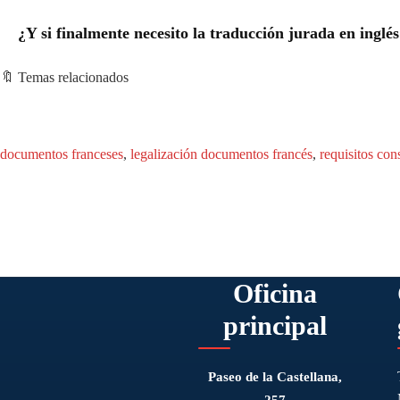
¿Y si finalmente necesito la traducción jurada en inglés
🔖 Temas relacionados
documentos franceses
, 
legalización documentos francés
, 
requisitos con
Oficina
principal
Paseo de la Castellana,