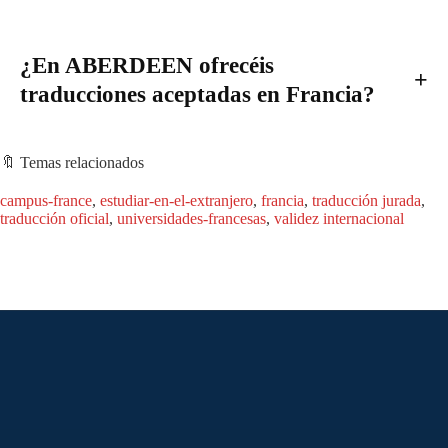
¿En ABERDEEN ofrecéis
traducciones aceptadas en Francia?
🔖 Temas relacionados
campus-france
, 
estudiar-en-el-extranjero
, 
francia
, 
traducción jurada
, 
traducción oficial
, 
universidades-francesas
, 
validez internacional