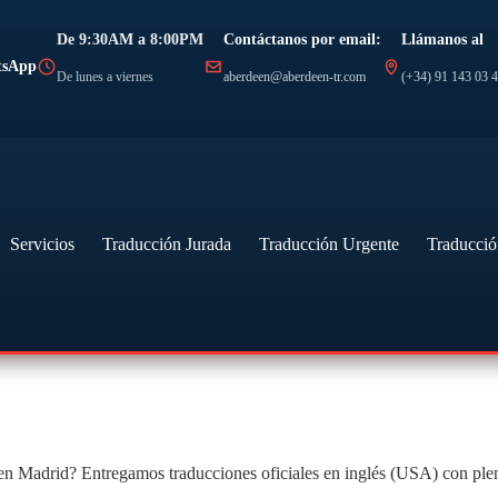
De 9:30AM a 8:00PM
Contáctanos por email:
Llámanos al
tsApp
De lunes a viernes
aberdeen@aberdeen-tr.com
(+34) 91 143 03 
Servicios
Traducción Jurada
Traducción Urgente
Traducció
en Madrid? Entregamos traducciones oficiales en inglés (USA) con plen