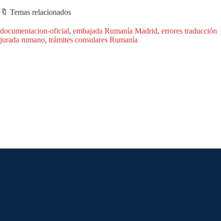
🔖 Temas relacionados
documentacion-oficial
, 
embajada Rumanía Madrid
, 
errores traducción
jurada rumano
, 
trámites consulares Rumanía